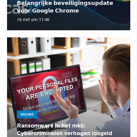
𝗕𝗲𝗹𝗮𝗻𝗴𝗿𝗶𝗷𝗸𝗲 𝗯𝗲𝘃𝗲𝗶𝗹𝗶𝗴𝗶𝗻𝗴𝘀𝘂𝗽𝗱𝗮𝘁𝗲
𝘃𝗼𝗼𝗿 𝗚𝗼𝗼𝗴𝗹𝗲 𝗖𝗵𝗿𝗼𝗺𝗲
16 mrt om 11:46
NIEUWS
Ransomware in het mkb:
Cybercriminelen verhogen losgeld