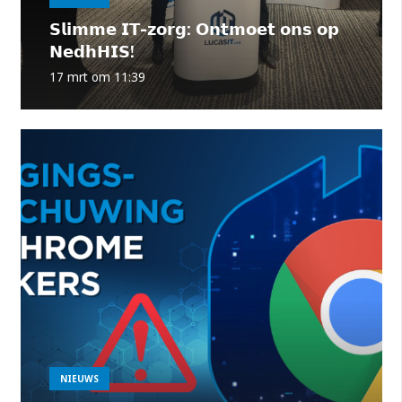
𝗦𝗹𝗶𝗺𝗺𝗲 𝗜𝗧-𝘇𝗼𝗿𝗴: 𝗢𝗻𝘁𝗺𝗼𝗲𝘁 𝗼𝗻𝘀 𝗼𝗽
𝗡𝗲𝗱𝗵𝗛𝗜𝗦!
17 mrt om 11:39
NIEUWS