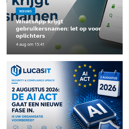
NIEUWS
𝗪𝗵𝗮𝘁𝘀𝗔𝗽𝗽 𝗸𝗿𝗶𝗷𝗴𝘁
𝗴𝗲𝗯𝗿𝘂𝗶𝗸𝗲𝗿𝘀𝗻𝗮𝗺𝗲𝗻: 𝗹𝗲𝘁 𝗼𝗽 𝘃𝗼𝗼𝗿
𝗼𝗽𝗹𝗶𝗰𝗵𝘁𝗲𝗿𝘀
4 aug om 15:41