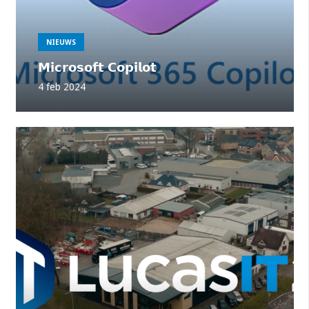
NIEUWS
𝗠𝗶𝗰𝗿𝗼𝘀𝗼𝗳𝘁 𝗖𝗼𝗽𝗶𝗹𝗼𝘁
4 feb 2024