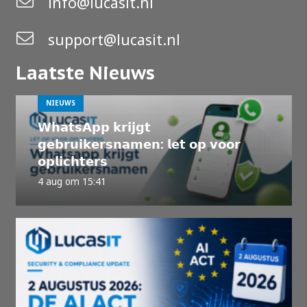
info@lucasit.nl
support@lucasit.nl
Laatste Nieuws
NIEUWS
𝗪𝗵𝗮𝘁𝘀𝗔𝗽𝗽 𝗸𝗿𝗶𝗷𝗴𝘁
𝗴𝗲𝗯𝗿𝘂𝗶𝗸𝗲𝗿𝘀𝗻𝗮𝗺𝗲𝗻: 𝗹𝗲𝘁 𝗼𝗽 𝘃𝗼𝗼𝗿
𝗼𝗽𝗹𝗶𝗰𝗵𝘁𝗲𝗿𝘀
4 aug om 15:41