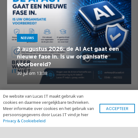
NIEUWS
2 augustus 2026: de AI Act gaat een
nieuwe fase in. Is uw organisatie
voorbereid?
30 jul om 13:38
De website van Lucas IT maakt gebruik van
Schrijf je nu in voor onze
cookies en daarmee vergelijkbare technieken.
nieuwsbrief!
ACCEPTEER
Meer informatie over cookies en het gebruik van
persoonsgegevens door Lucas IT vind je hier
Privacy & Cookiebeleid