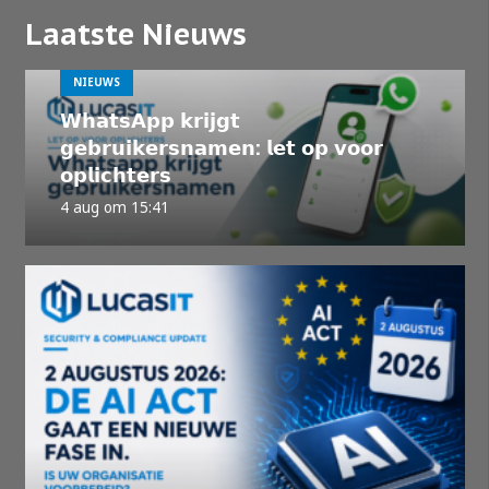
Laatste Nieuws
NIEUWS
𝗪𝗵𝗮𝘁𝘀𝗔𝗽𝗽 𝗸𝗿𝗶𝗷𝗴𝘁
𝗴𝗲𝗯𝗿𝘂𝗶𝗸𝗲𝗿𝘀𝗻𝗮𝗺𝗲𝗻: 𝗹𝗲𝘁 𝗼𝗽 𝘃𝗼𝗼𝗿
𝗼𝗽𝗹𝗶𝗰𝗵𝘁𝗲𝗿𝘀
4 aug om 15:41