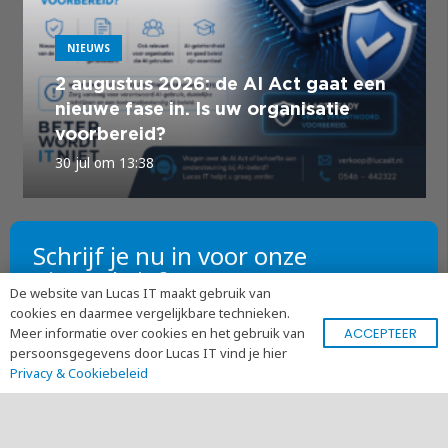
NIEUWS
2 augustus 2026: de AI Act gaat een
nieuwe fase in. Is uw organisatie
voorbereid?
30 jul om 13:38
Schrijf je nu in voor onze
nieuwsbrief!
De website van Lucas IT maakt gebruik van
cookies en daarmee vergelijkbare technieken.
ACCEPTEER
Meer informatie over cookies en het gebruik van
persoonsgegevens door Lucas IT vind je hier
Privacy & Cookiebeleid
Ik heb het
privacy statement
gelezen en ga