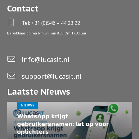
Contact
Tel: +31 (0)546 – 44 23 22
Bereikbaar op ma t/m vrij van 8.30 t/m 17.30 uur
info@lucasit.nl
support@lucasit.nl
Laatste Nieuws
NIEUWS
𝗪𝗵𝗮𝘁𝘀𝗔𝗽𝗽 𝗸𝗿𝗶𝗷𝗴𝘁
𝗴𝗲𝗯𝗿𝘂𝗶𝗸𝗲𝗿𝘀𝗻𝗮𝗺𝗲𝗻: 𝗹𝗲𝘁 𝗼𝗽 𝘃𝗼𝗼𝗿
𝗼𝗽𝗹𝗶𝗰𝗵𝘁𝗲𝗿𝘀