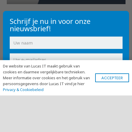
Schrijf je nu in voor onze
nieuwsbrief!
De website van Lucas IT maakt gebruik van
cookies en daarmee vergelijkbare technieken.
Ik heb het
privacy statement
gelezen en ga
ACCEPTEER
Meer informatie over cookies en het gebruik van
ermee akkoord
persoonsgegevens door Lucas IT vind je hier
Privacy & Cookiebeleid