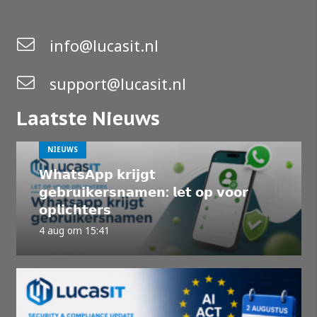
info@lucasit.nl
support@lucasit.nl
Laatste Nieuws
NIEUWS
𝗪𝗵𝗮𝘁𝘀𝗔𝗽𝗽 𝗸𝗿𝗶𝗷𝗴𝘁
𝗴𝗲𝗯𝗿𝘂𝗶𝗸𝗲𝗿𝘀𝗻𝗮𝗺𝗲𝗻: 𝗹𝗲𝘁 𝗼𝗽 𝘃𝗼𝗼𝗿
𝗼𝗽𝗹𝗶𝗰𝗵𝘁𝗲𝗿𝘀
4 aug om 15:41