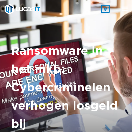
Ransomware in
het mkb:
Cybercriminelen
verhogen losgeld
bij