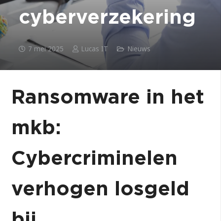
cyberverzekering
7 mei 2025
Lucas IT
Nieuws
Ransomware in het
mkb:
Cybercriminelen
verhogen losgeld
bij