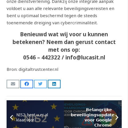
onze dienstverlening. Dankzij onze integrale aanpak
voldoet u aan alle relevante beveiligingsvereisten en
bent u optimaal beschermd tegen de steeds
toenemende dreiging van cybercriminaliteit.
Benieuwd wat wij voor u kunnen
betekenen? Neem dan gerust contact
met ons op:
0546 – 442322 / info@lucasit.nl
Bron: digitaltrustcenter.nl
𝗕𝗲𝗹𝗮𝗻𝗴𝗿𝗶𝗷𝗸𝗲
NIS2: bent u er al
𝗯𝗲𝘃𝗲𝗶𝗹𝗶𝗴𝗶𝗻𝗴𝘀𝘂𝗽𝗱𝗮𝘁𝗲
klaar voor?
𝘃𝗼𝗼𝗿 𝗚𝗼𝗼𝗴𝗹𝗲
𝗖𝗵𝗿𝗼𝗺𝗲