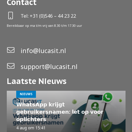
Contact
Tel: +31 (0)546 – 44 23 22
Bereikbaar op ma t/m vrij van 8.30 t/m 17.30 uur
info@lucasit.nl
support@lucasit.nl
Laatste Nieuws
NIEUWS
𝗪𝗵𝗮𝘁𝘀𝗔𝗽𝗽 𝗸𝗿𝗶𝗷𝗴𝘁
𝗴𝗲𝗯𝗿𝘂𝗶𝗸𝗲𝗿𝘀𝗻𝗮𝗺𝗲𝗻: 𝗹𝗲𝘁 𝗼𝗽 𝘃𝗼𝗼𝗿
𝗼𝗽𝗹𝗶𝗰𝗵𝘁𝗲𝗿𝘀
4 aug om 15:41