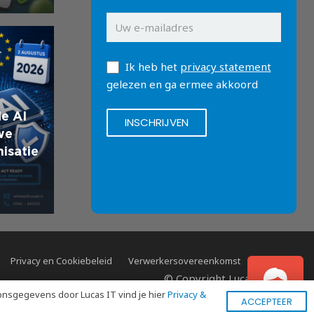
Ik heb het
privacy statement
gelezen en ga ermee akkoord
de AI
we
nisatie
Privacy en Cookiebeleid
Verwerkersovereenkomst
Contact
© Copyright Lucas IT B.V.
onsgegevens door Lucas IT vind je hier
Privacy &
ACCEPTEER