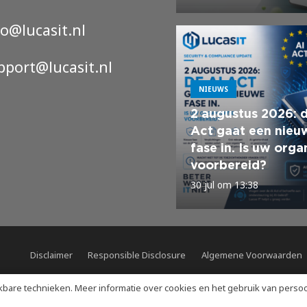
fo@lucasit.nl
pport@lucasit.nl
NIEUWS
2 augustus 2026: 
Act gaat een nieu
fase in. Is uw orga
voorbereid?
30 jul om 13:38
Disclaimer
Responsible Disclosure
Algemene Voorwaarden
kbare technieken. Meer informatie over cookies en het gebruik van perso