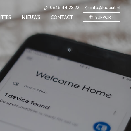
0546 44 23 22
info@lucasit.nl
NTIES
NIEUWS
CONTACT
SUPPORT