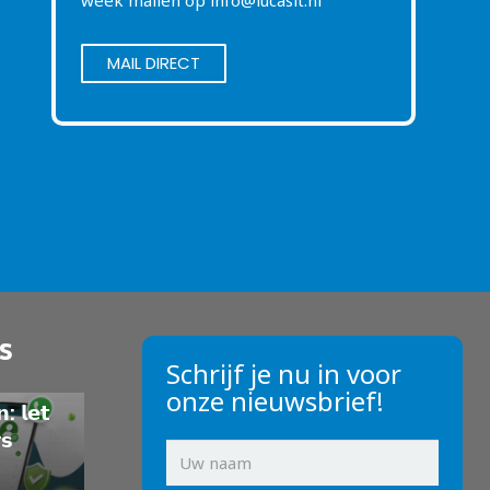
week mailen op
info@lucasit.nl
MAIL DIRECT
s
Schrijf je nu in voor
onze nieuwsbrief!
: 𝗹𝗲𝘁
𝘀