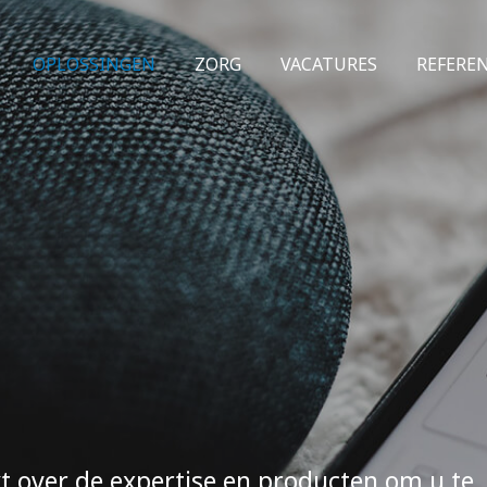
OPLOSSINGEN
ZORG
VACATURES
REFERE
kt over de expertise en producten om u te