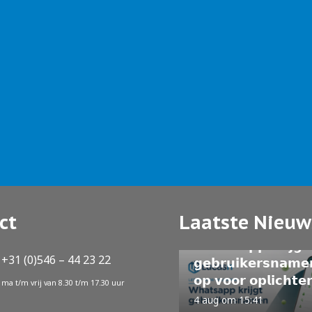
ct
Laatste Nieuw
NIEUWS
𝗪𝗵𝗮𝘁𝘀𝗔𝗽𝗽 𝗸𝗿𝗶𝗷𝗴𝘁
 +31 (0)546 – 44 23 22
𝗴𝗲𝗯𝗿𝘂𝗶𝗸𝗲𝗿𝘀𝗻𝗮𝗺𝗲
𝗼𝗽 𝘃𝗼𝗼𝗿 𝗼𝗽𝗹𝗶𝗰𝗵𝘁𝗲
ma t/m vrij van 8.30 t/m 17.30 uur
4 aug om 15:41