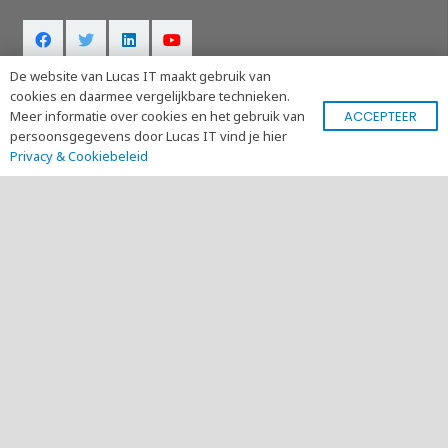
De website van Lucas IT maakt gebruik van
Contact
cookies en daarmee vergelijkbare technieken.
ACCEPTEER
Meer informatie over cookies en het gebruik van
persoonsgegevens door Lucas IT vind je hier
Tel: +31 (0)546 – 44 23 22
Privacy & Cookiebeleid
Bereikbaar op ma t/m vrij van 8.30 t/m 17.30 uur
info@lucasit.nl
support@lucasit.nl
Laatste Nieuws
NIEUWS
𝗪𝗵𝗮𝘁𝘀𝗔𝗽𝗽 𝗸𝗿𝗶𝗷𝗴𝘁