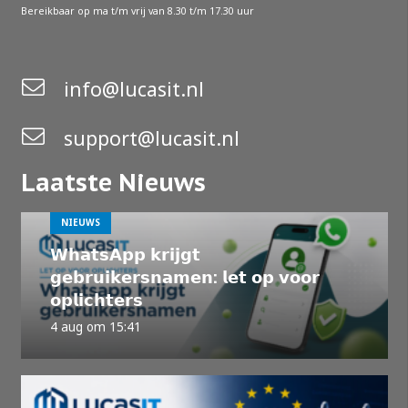
Bereikbaar op ma t/m vrij van 8.30 t/m 17.30 uur
info@lucasit.nl
support@lucasit.nl
Laatste Nieuws
NIEUWS
𝗪𝗵𝗮𝘁𝘀𝗔𝗽𝗽 𝗸𝗿𝗶𝗷𝗴𝘁
𝗴𝗲𝗯𝗿𝘂𝗶𝗸𝗲𝗿𝘀𝗻𝗮𝗺𝗲𝗻: 𝗹𝗲𝘁 𝗼𝗽 𝘃𝗼𝗼𝗿
𝗼𝗽𝗹𝗶𝗰𝗵𝘁𝗲𝗿𝘀
4 aug om 15:41