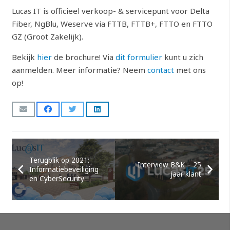
Lucas IT is officieel verkoop- & servicepunt voor Delta
Fiber, NgBlu, Weserve via FTTB, FTTB+, FTTO en FTTO
GZ (Groot Zakelijk).
Bekijk
hier
de brochure! Via
dit formulier
kunt u zich
aanmelden. Meer informatie? Neem
contact
met ons
op!
Terugblik op 2021:
Interview B&K – 25
Informatiebeveiliging
jaar klant
en CyberSecurity