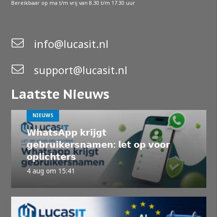
Bereikbaar op ma t/m vrij van 8.30 t/m 17.30 uur
info@lucasit.nl
support@lucasit.nl
Laatste Nieuws
NIEUWS
𝗪𝗵𝗮𝘁𝘀𝗔𝗽𝗽 𝗸𝗿𝗶𝗷𝗴𝘁
𝗴𝗲𝗯𝗿𝘂𝗶𝗸𝗲𝗿𝘀𝗻𝗮𝗺𝗲𝗻: 𝗹𝗲𝘁 𝗼𝗽 𝘃𝗼𝗼𝗿
𝗼𝗽𝗹𝗶𝗰𝗵𝘁𝗲𝗿𝘀
4 aug om 15:41