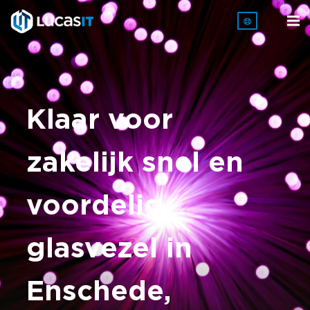
Klaar voor
zakelijk snel en
voordelig
glasvezel in
Enschede,