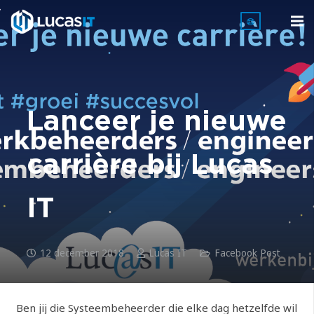
Lanceer je nieuwe
carrière bij Lucas
IT
12 december 2018
Lucas IT
Facebook Post
Ben jij die Systeembeheerder die elke dag hetzelfde wil