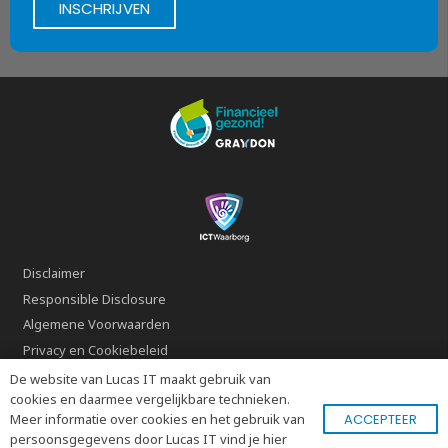
Disclaimer
Responsible Disclosure
Algemene Voorwaarden
Privacy en Cookiebeleid
Verwerkersovereenkomst
De website van Lucas IT maakt gebruik van
cookies en daarmee vergelijkbare technieken.
Contact
ACCEPTEER
Meer informatie over cookies en het gebruik van
persoonsgegevens door Lucas IT vind je hier
© Copyright Lucas IT B.V.