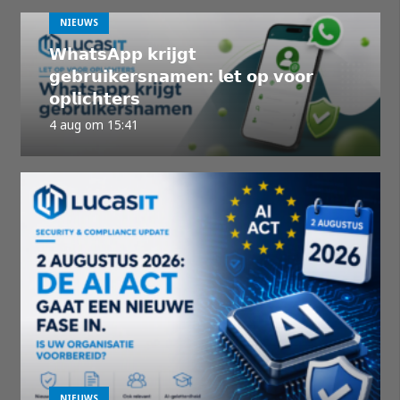
NIEUWS
𝗪𝗵𝗮𝘁𝘀𝗔𝗽𝗽 𝗸𝗿𝗶𝗷𝗴𝘁
𝗴𝗲𝗯𝗿𝘂𝗶𝗸𝗲𝗿𝘀𝗻𝗮𝗺𝗲𝗻: 𝗹𝗲𝘁 𝗼𝗽 𝘃𝗼𝗼𝗿
𝗼𝗽𝗹𝗶𝗰𝗵𝘁𝗲𝗿𝘀
4 aug om 15:41
NIEUWS