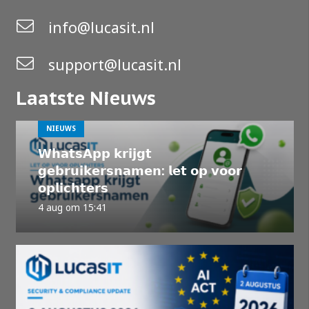
info@lucasit.nl
support@lucasit.nl
Laatste Nieuws
NIEUWS
𝗪𝗵𝗮𝘁𝘀𝗔𝗽𝗽 𝗸𝗿𝗶𝗷𝗴𝘁
𝗴𝗲𝗯𝗿𝘂𝗶𝗸𝗲𝗿𝘀𝗻𝗮𝗺𝗲𝗻: 𝗹𝗲𝘁 𝗼𝗽 𝘃𝗼𝗼𝗿
𝗼𝗽𝗹𝗶𝗰𝗵𝘁𝗲𝗿𝘀
4 aug om 15:41