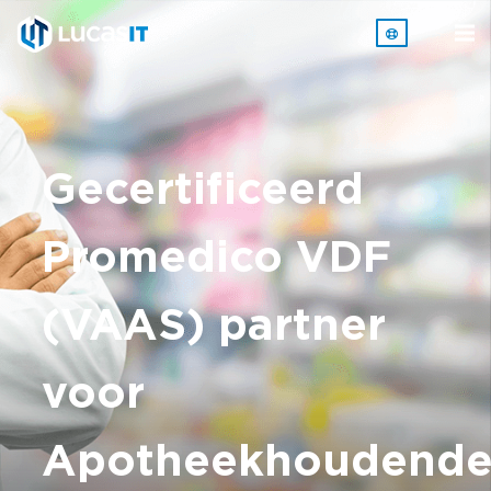
Gecertificeerd
Promedico VDF
(VAAS) partner
voor
Apotheekhoudend