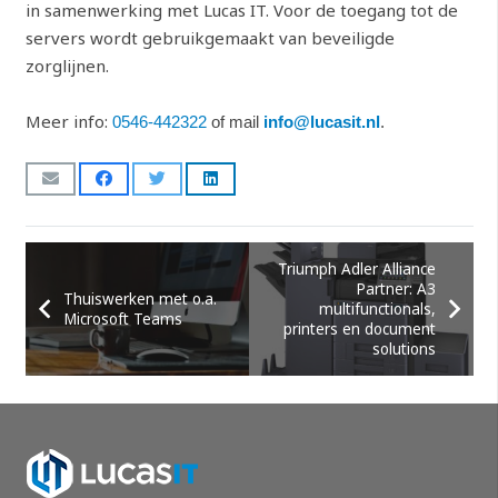
in samenwerking met Lucas IT. Voor de toegang tot de
servers wordt gebruikgemaakt van beveiligde
zorglijnen.
Meer info:
0546-442322
of mail
info@lucasit.nl
.
Triumph Adler Alliance
Partner: A3
Thuiswerken met o.a.
multifunctionals,
Microsoft Teams
printers en document
solutions