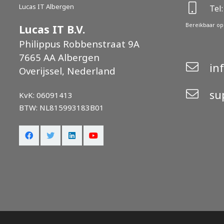
Lucas IT Albergen
Tel:
Bereikbaar op 
Lucas IT B.V.
Philippus Robbenstraat 9A
7665 AA Albergen
in
Overijssel, Nederland
su
KvK: 06091413
BTW: NL815993183B01