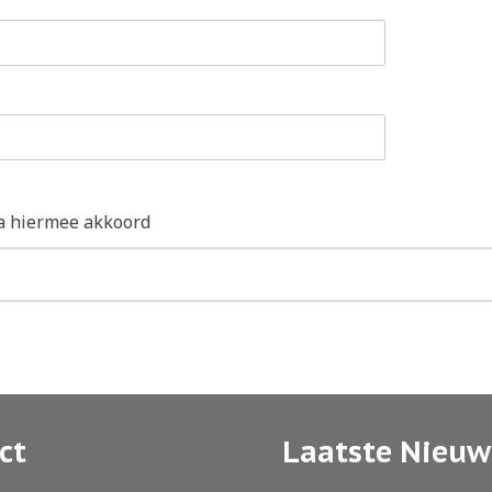
a hiermee akkoord
ct
Laatste Nieuw
NIEUWS
𝗪𝗵𝗮𝘁𝘀𝗔𝗽𝗽 𝗸𝗿𝗶𝗷𝗴𝘁