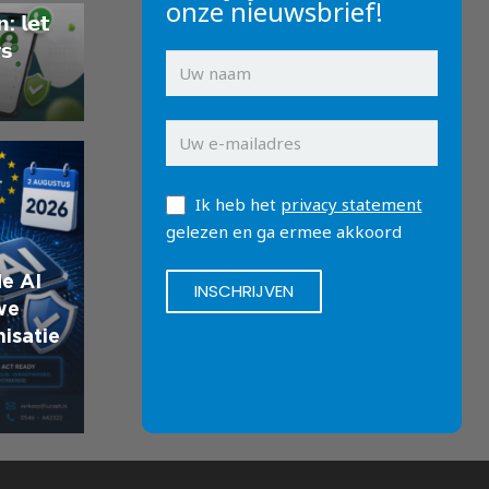
onze nieuwsbrief!
: 𝗹𝗲𝘁
𝘀
Ik heb het
privacy statement
gelezen en ga ermee akkoord
de AI
we
nisatie