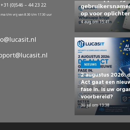
 +31 (0)546 – 44 23 22
𝗴𝗲𝗯𝗿𝘂𝗶𝗸𝗲𝗿𝘀𝗻𝗮𝗺𝗲
𝗼𝗽 𝘃𝗼𝗼𝗿 𝗼𝗽𝗹𝗶𝗰𝗵𝘁𝗲
ma t/m vrij van 8.30 t/m 17.30 uur
4 aug om 15:41
fo@lucasit.nl
pport@lucasit.nl
NIEUWS
2 augustus 2026: 
Act gaat een nieu
fase in. Is uw orga
voorbereid?
30 jul om 13:38